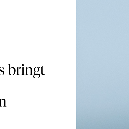
 bringt
n