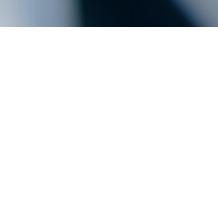
Filter:
ALLE
BLOG
NEWS
ALLE JAHRE
20.11.2024
BLOG
Kommunikation im Spagat
zwischen Change und
Fachkräftemangel
WEITERLESEN