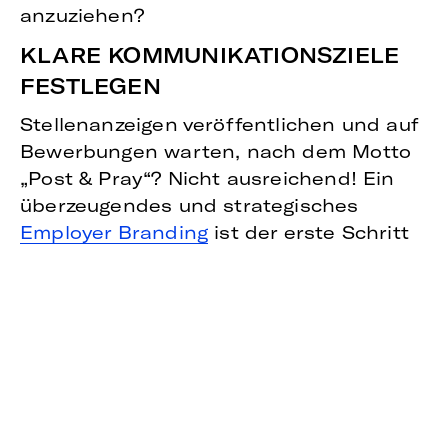
anzuziehen?
KLARE KOMMUNIKATIONSZIELE
FESTLEGEN
Stellenanzeigen veröffentlichen und auf
Bewerbungen warten, nach dem Motto
„Post & Pray“? Nicht ausreichend! Ein
überzeugendes und strategisches
Employer Branding
ist der erste Schritt
auf dem Weg zu neuen Talenten. Das
funktioniert z. B., indem Unternehmen
ihre Marke aktiv in sozialen Netzwerken
etablieren und dabei authentische
Einblicke in den Arbeitsalltag gewähren.
Die klare Definition von
Kommunikationszielen ist dabei der
entscheidende erste Schritt: Soll das