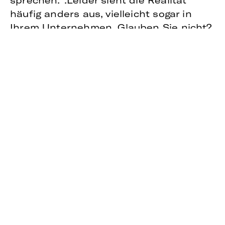
sprechen.“.Leider sieht die Realität
häufig anders aus, vielleicht sogar in
Ihrem Unternehmen. Glauben Sie nicht?
Hier kommen fünf Dinge, an denen Sie
merken, dass Ihr Unternehmen eine
neue Sprache benötigt:
Ihre Sätze enthalten jeweils drei
oder mehr Gedanken
Niemand mag Bandwurmsätze. Wenn Sie
einmal tief in sich gehen, nachdem Sie
überlegt haben, wie Ihre
Kommunikationsstrategie für 2018
eigentlich aussieht und mit Ihrem
Vorstand besprochen haben, wie viele
Ressourcen für den Aufbau eines
Newsrooms benötigt werden, werden