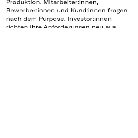
Produktion. Mitarbeiter:innen,
Bewerber:innen und Kund:innen fragen
nach dem Purpose. Investor:innen
richten ihre Anforderungen neu aus.
Stakeholder:innen verlangen Gehör,
Partizipation und Einfluss – kurzum:
Transformation ist immer und überall!
Das ist die wirkliche Herausforderung
für Unternehmen.
Diese strukturellen Veränderungen der
betrieblichen Organisation von
Unternehmen erfordern eine neue
Herangehensweise. Und das ist es, was
das
Urteil des
Bundesverfassungsgerichts
so
wegweisend macht. Die Orientierung an
kurzfristigen Lösungen reicht nicht aus,