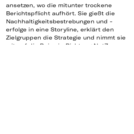
ansetzen, wo die mitunter trockene
Berichtspflicht aufhört. Sie gießt die
Nachhaltigkeitsbestrebungen und -
erfolge in eine Storyline, erklärt den
Zielgruppen die Strategie und nimmt sie
mit auf die Reise in Richtung NetZero,
nachhaltiger Produktion und weiterer
Nachhaltigkeitsziele.
ALLE WOLLEN BUNT, DOCH
FAKTEN STEHEN SCHWARZ AUF
WEISS
Wer kommuniziert, tut es gerne bunt.
Denn auch Unternehmen haben
mittlerweile verstanden, dass sich
ökonomisches, ökologisches und