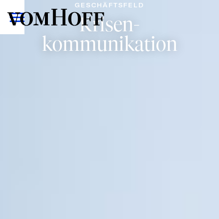
GESCHÄFTSFELD
Krisen-
kommunikation