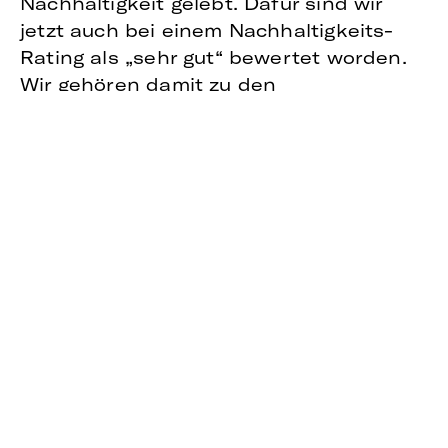
Nachhaltigkeit gelebt. Dafür sind wir
jetzt auch bei einem Nachhaltigkeits-
Rating als „sehr gut“ bewertet worden.
Wir gehören damit zu den
nachhaltigsten Unternehmen in
unserem Größensegment.
Wir freuen uns über diese Bewertung
und sind bestrebt, uns in Sachen CSR
und Nachhaltigkeit stetig
weiterzuentwickeln.