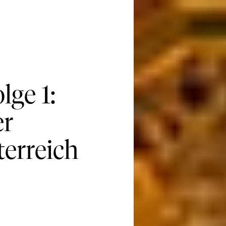
lge 1:
er
terreich