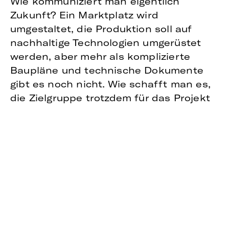
Wie kommuniziert man eigentlich
Zukunft? Ein Marktplatz wird
umgestaltet, die Produktion soll auf
nachhaltige Technologien umgerüstet
werden, aber mehr als komplizierte
Baupläne und technische Dokumente
gibt es noch nicht. Wie schafft man es,
die Zielgruppe trotzdem für das Projekt
zu begeistern? In der neuen
Podcast
-
Episode „Agenturgeschwätz“ erzählt
Claudia Kiani, Co-Founderin der
Hamburger VR-Agentur
omnia360
, wie
360°-Content und Virtual Reality zur
Lösung werden können. Im
gemeinsamen Gespräch mit Senior-
Beraterin Karin Geßwein und
Moderatorin Charlotte Leuchter wird